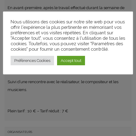
En avant-première, après le travail effectué durant la semaine de
la résidence artistique de
Brahim Fritah
, réalisateur de Wouaaah,
Nous utilisons des cookies sur notre site web pour vous
et du compositeur
Jean-Christophe Onno
, organisation d’un ciné-
offrir l'expérience la plus pertinente en mémorisant vos
concert pour découvrir la musique originale du court métrage.
préférences et vos visites répétées. En cliquant sur
"Accepter tout", vous consentez à l'utilisation de tous les
cookies. Toutefois, vous pouvez visiter "Paramètres des
cookies" pour fournir un consentement contrôlé.
Interprétation par les professeurs du conservatoire du Puy-en-
Préférences Cookies
Accept tout
Velay.
Suivi d’une rencontre avec le réalisateur, le compositeur et les
musiciens.
Plein tarif : 10 € – Tarif réduit : 7 €
ORGANISATEURS