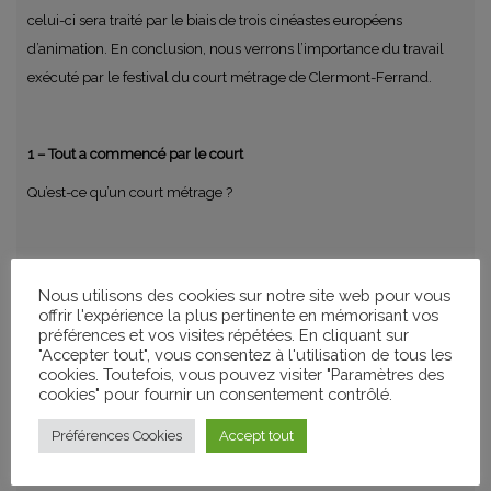
celui-ci sera traité par le biais de trois cinéastes européens
d’animation. En conclusion, nous verrons l’importance du travail
exécuté par le festival du court métrage de Clermont-Ferrand.
1 – Tout a commencé par le court
Qu’est-ce qu’un court métrage ?
2 – Les voies possibles de la narration cinématographique.
Nous utilisons des cookies sur notre site web pour vous
. L’arroseur arrosé
offrir l'expérience la plus pertinente en mémorisant vos
préférences et vos visites répétées. En cliquant sur
. Le langage moderne du cinéma
"Accepter tout", vous consentez à l'utilisation de tous les
cookies. Toutefois, vous pouvez visiter "Paramètres des
. Méliès
vs
Porter
cookies" pour fournir un consentement contrôlé.
. David Wark Griffith
Préférences Cookies
Accept tout