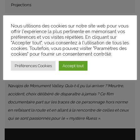
Projections
Nous utilisons des cookies sur notre site web pour vous
offrir l'expérience la plus pertinente en mémorisant vos
Projection de LA DISPARITION D’EVERETT RUESS en présence du
préférences et vos visites répétées. En cliquant sur
réalisateur Emmanuel Tellier.
"Accepter tout", vous consentez à l'utilisation de tous les
cookies. Toutefois, vous pouvez visiter "Paramètres des
France / 2018 / 90min
cookies" pour fournir un consentement contrôlé.
En novembre 1934, un jeune aventurier de 20 ans nommé
Préférences Cookies
Accept tout
Everett Ruess disparaît sans laisser de traces dans un désert du
Sud de l’Utah, non loin du fleuve Colorado et des territoires
Navajos de Monument Valley. Qu’a-t-il pu lui arriver ? Meurtre,
accident, choix délibéré de disparaître à jamais ? Ce film
documentaire part sur les traces de ce personnage hors norme
en refaisant la route et en allant à la rencontre de celles et ceux
qui se sont passionnés pour le « mystère Ruess ».