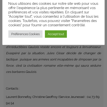
Nous utilisons des cookies sur notre site web pour vous
offrir l'expérience la plus pertinente en mémorisant vos
Louis Clichy, Alexandre Astier / France, Belgique / 2014 / 1h26/
préférences et vos visites répétées. En cliquant sur
"Accepter tout", vous consentez à l'utilisation de tous les
Animation, Aventure, Comédie / Dès 3 ans
cookies. Toutefois, vous pouvez visiter "Paramètres des
cookies" pour fournir un consentement contrôlé.
Préférences Cookies
Accept tout
Nous sommes en 50 avant Jésus-Christ ; toute la Gaule est
occupée par les Romains… Toute ? Non ! Car un village peuplé
d’irréductibles Gaulois résiste encore et toujours à l’envahisseur.
Exaspéré par la situation, Jules César décide de changer de
tactique : puisque ses armées sont incapables de s’imposer par la
force, c’est la civilisation romaine elle-même qui saura séduire
ces barbares Gaulois.
Contacts :
Laurent Bonnefoy, Christine Geoffroy (Service Jeunesse) : 04 73 69
94 54