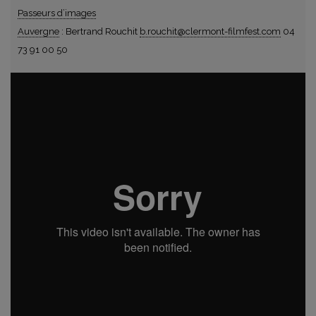
Passeurs d’images
Auvergne
: Bertrand Rouchit
b.rouchit@clermont-filmfest.com
04
73 91 00 50