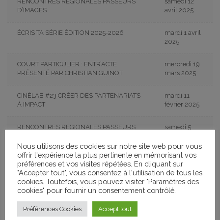
RENCONTRES REGIONALES PASSEURS
samedi 12
D’IMAGES
avril 2025
ÉCRIS TA SÉRIE ÉDITION 2025-2026
mardi 1 avril
2025
COURT PARTICULIER : ENTR’ACTE
mercredi 19
PRÉSENTÉ PAR CHRISTIAN GUINOT
mars 2025
CINÉLAB #23 CRÉER DES PARTENARIATS
mardi 11
À IMPACT
février 2025
RENCONTRES REGIONALES PASSEURS
samedi 5
D’IMAGES
octobre
2024
Nous utilisons des cookies sur notre site web pour vous
offrir l'expérience la plus pertinente en mémorisant vos
préférences et vos visites répétées. En cliquant sur
DÉFIS NATIONAL « ÉCRIS TA SÉRIE ! » 4
dimanche 5
"Accepter tout", vous consentez à l'utilisation de tous les
ÈME ÉDITION
mai 2024
cookies. Toutefois, vous pouvez visiter "Paramètres des
cookies" pour fournir un consentement contrôlé.
RENCONTRE NATIONALE DES PÔLES
lundi 18
mars 2024
Préférences Cookies
Accept tout