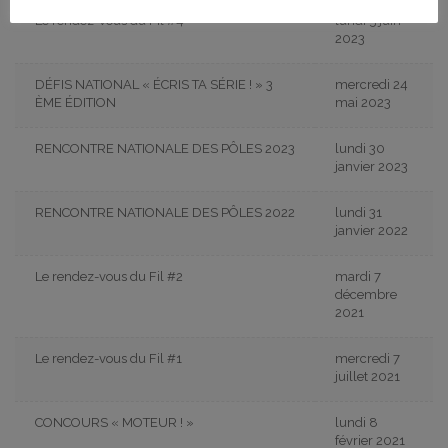
Le rendez-vous du Fil #4
lundi 5 juin
2023
DÉFIS NATIONAL « ÉCRIS TA SÉRIE ! » 3
mercredi 24
ÈME ÉDITION
mai 2023
RENCONTRE NATIONALE DES PÔLES 2023
lundi 30
janvier 2023
RENCONTRE NATIONALE DES PÔLES 2022
lundi 31
janvier 2022
Le rendez-vous du Fil #2
mardi 7
décembre
2021
Le rendez-vous du Fil #1
mercredi 7
juillet 2021
CONCOURS « MOTEUR ! »
lundi 8
février 2021