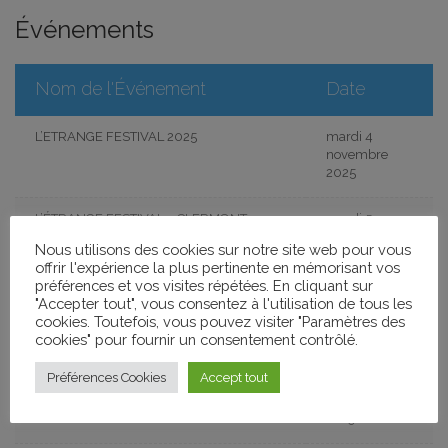
Événements
Nom de l'Événement
Date
L’ETRANGE FESTIVAL 2025
mardi 4
novembre
2025
L’ÉTRANGE FESTIVAL – CLERMONT-
mardi 5
FERRAND
novembre
Nous utilisons des cookies sur notre site web pour vous
2024
offrir l'expérience la plus pertinente en mémorisant vos
préférences et vos visites répétées. En cliquant sur
L’ÉTRANGE FESTIVAL 6E ÉDITION AVEC
vendredi 10
"Accepter tout", vous consentez à l'utilisation de tous les
QUARXX ET PATRICK BOUCHITEY
novembre
cookies. Toutefois, vous pouvez visiter "Paramètres des
2023
cookies" pour fournir un consentement contrôlé.
Préférences Cookies
Accept tout
L’ÉTRANGE FESTIVAL
mercredi 11
décembre
2019