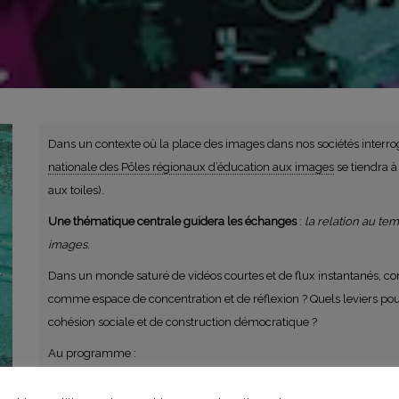
Dans un contexte où la place des images dans nos sociétés interrog
nationale des Pôles régionaux d’éducation aux images
se tiendra 
aux toiles).
Une thématique centrale guidera les échanges
:
la relation au te
images.
Dans un monde saturé de vidéos courtes et de flux instantanés, c
comme espace de concentration et de réflexion ? Quels leviers pour 
cohésion sociale et de construction démocratique ?
Au programme :
Panorama national
des politiques et initiatives en matière 