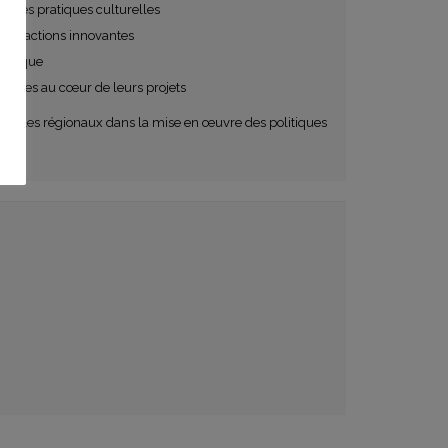
ns des pratiques culturelles
des actions innovantes
critique
images au cœur de leurs projets
des pôles régionaux dans la mise en œuvre des politiques
ls.