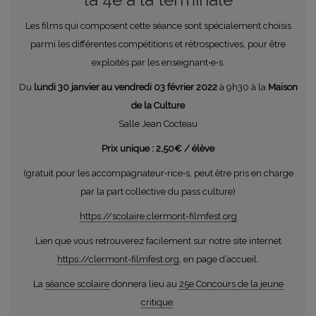
Les films qui composent cette séance sont spécialement choisis
parmi les différentes compétitions et rétrospectives, pour être
exploités par les enseignant⋅e⋅s.
Du
lundi 30 janvier au vendredi 03 février 2022
à 9h30 à la
Maison
de la Culture
Salle Jean Cocteau
Prix unique : 2,50€ / élève
(gratuit pour les accompagnateur⋅rice⋅s, peut être pris en charge
par la part collective du pass culture)
https://scolaire.clermont-filmfest.org
Lien que vous retrouverez facilement sur notre site internet
https://clermont-filmfest.org
, en page d’accueil.
La
séance scolaire
donnera lieu au
25e Concours de la jeune
critique
.