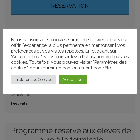
RÉSERVATION
AJOUTER À MON CALENDRIER
Nous utilisons des cookies sur notre site web pour vous
+ GOOGLE CALENDAR
+ ICAL IMPORT
offrir l'expérience la plus pertinente en mémorisant vos
préférences et vos visites répétées. En cliquant sur
"Accepter tout", vous consentez à l'utilisation de tous les
PARTAGER
cookies. Toutefois, vous pouvez visiter "Paramètres des
cookies" pour fournir un consentement contrôlé.
Préférences Cookies
Accept tout
CATÉGORIES
Festivals
Programme réservé aux élèves de
la 4e à la terminale