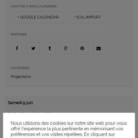
AJOUTER À MON CALENDRIER
+ GOOGLE CALENDAR
+ ICAL IMPORT
PARTAGER
CATÉGORIES
Projections
Samedi 9 juin
9.00 – Accueil du public
Nous utilisons des cookies sur notre site web pour vous
9.30 – LA TETE HAUTE, Emmanuelle Bercot, 1h59 (
La bande
offrir l'expérience la plus pertinente en mémorisant vos
annonce
)
préférences et vos visites répétées. En cliquant sur