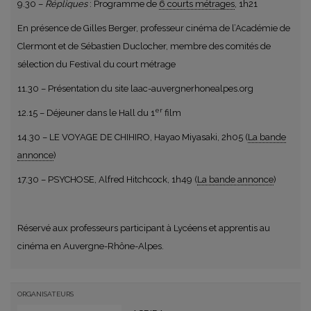
9.30 –
Répliques
: Programme de
6 courts métrages
, 1h21
En présence de Gilles Berger, professeur cinéma de l’Académie de
Clermont et de Sébastien Duclocher, membre des comités de
sélection du Festival du court métrage
11.30 – Présentation du site laac-auvergnerhonealpes.org
er
12.15 – Déjeuner dans le Hall du 1
film
14.30 – LE VOYAGE DE CHIHIRO, Hayao Miyasaki, 2h05 (
La bande
annonce
)
17.30 – PSYCHOSE, Alfred Hitchcock, 1h49 (
La bande annonce
)
Réservé aux professeurs participant à Lycéens et apprentis au
cinéma en Auvergne-Rhône-Alpes.
ORGANISATEURS