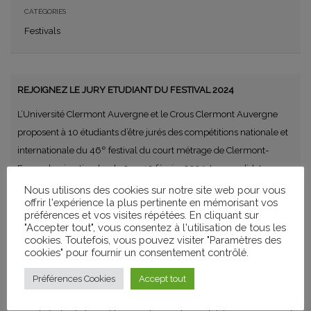
CATÉGORIES
Festivals
REJOIGNEZ LE JURY ETUDIANT DU FESTIVAL 2024
L’Université Clermont Auvergne et le Crous Clermont Auvergne
proposent à 10 étudiants d’être jurés des compétitions nationale et
e
internationale du 46
festival du court métrage de Clermont-
Ferrand qui se tiendra du 2 au 10 février 2024. Les candidats
retenus assisteront aux projections et décerneront les prix étudiants
Nous utilisons des cookies sur notre site web pour vous
offrir l'expérience la plus pertinente en mémorisant vos
National et International.
préférences et vos visites répétées. En cliquant sur
"Accepter tout", vous consentez à l'utilisation de tous les
Appel à candidatures ouvert à tous les étudiants
cookies. Toutefois, vous pouvez visiter "Paramètres des
cookies" pour fournir un consentement contrôlé.
Vous êtes étudiant, vous aimez le cinéma, ce jury est fait pour
vous !
Préférences Cookies
Accept tout
Pour cela, vous devez avoir entre 18 et 26 ans révolus au premier