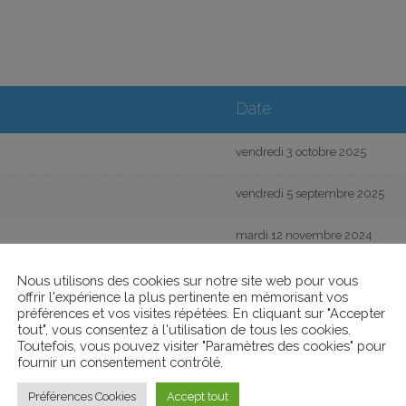
Date
vendredi 3 octobre 2025
vendredi 5 septembre 2025
mardi 12 novembre 2024
mercredi 4 septembre 2024
Nous utilisons des cookies sur notre site web pour vous
offrir l'expérience la plus pertinente en mémorisant vos
préférences et vos visites répétées. En cliquant sur "Accepter
YSAGE
mercredi 15 mai 2024
tout", vous consentez à l'utilisation de tous les cookies.
Toutefois, vous pouvez visiter "Paramètres des cookies" pour
QUES
lundi 30 octobre 2023
fournir un consentement contrôlé.
Préférences Cookies
Accept tout
lundi 9 octobre 2023