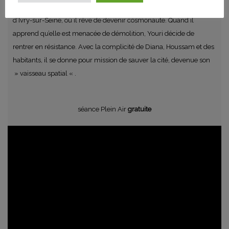
Youri, 16 ans, a grandi à Gagarine, immense cité de briques rouges
d’Ivry-sur-Seine, où il rêve de devenir cosmonaute. Quand il
apprend qu’elle est menacée de démolition, Youri décide de
rentrer en résistance. Avec la complicité de Diana, Houssam et des
habitants, il se donne pour mission de sauver la cité, devenue son
» vaisseau spatial « .
séance Plein Air
gratuite