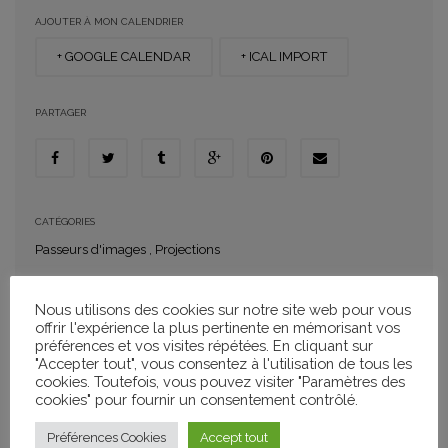
AJOUTER À MON CALENDRIER
+ GOOGLE CALENDAR
+ ICAL IMPORT
PARTAGER
CATÉGORIES
Passeurs d'images
,
Projections
Nous utilisons des cookies sur notre site web pour vous
offrir l'expérience la plus pertinente en mémorisant vos
Séance Plein Air Passeurs d’Images
préférences et vos visites répétées. En cliquant sur
"Accepter tout", vous consentez à l'utilisation de tous les
Gagarine
, de Jérémy Trouilh et Fanny Liatard,
cookies. Toutefois, vous pouvez visiter "Paramètres des
1h38
cookies" pour fournir un consentement contrôlé.
Préférences Cookies
Accept tout