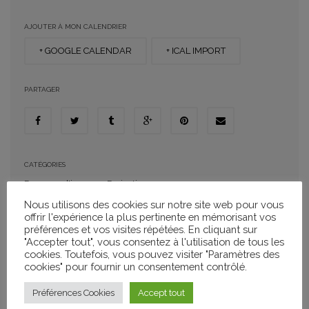
AJOUTER À MON CALENDRIER
+ GOOGLE CALENDAR
+ ICAL IMPORT
PARTAGER
CATÉGORIES
Passeurs d'images
,
Projections
Nous utilisons des cookies sur notre site web pour vous
offrir l'expérience la plus pertinente en mémorisant vos
préférences et vos visites répétées. En cliquant sur
Séance Plein Air Passeurs d’Images
"Accepter tout", vous consentez à l'utilisation de tous les
cookies. Toutefois, vous pouvez visiter "Paramètres des
cookies" pour fournir un consentement contrôlé.
L’école du bout du monde, de Pawo Choyning
Préférences Cookies
Accept tout
Dorji, France, 2022, 1h49