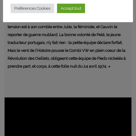
pour réaliser un reportage sur l’entraide suisse dans ce pays. Bob,
Préférences Cookies
Accept tout
technicien proche de la retraite, les accompagne à bord de son
fidèle combi VW. Mais sur place, rien ne se passe comme prévu : la
tension est à son comble entre Julie, la féministe, et Cauvin le
reporter de guerre roublard. La bonne volonté de Pelé, le jeune
traducteur portugais, n’y fait rien : la petite équipe déclare forfait.
Mais le vent de l’Histoire pousse le Combi VW en plein coeur de la
Révolution des Oeillets, obligeant cette équipe de Pieds nickelés à
prendre part, et corps, à cette folle nuit du 24 avril 1974. »