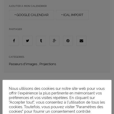
AJOUTER À MON CALENDRIER
+ GOOGLE CALENDAR
+ ICAL IMPORT
PARTAGER
CATÉGORIES
Passeurs d'images
,
Projections
Projection en plein air de Les Grandes Ondes réalisé par Lionel
Nous utilisons des cookies sur notre site web pour vous
Baier
offrir l'expérience la plus pertinente en mémorisant vos
préférences et vos visites répétées. En cliquant sur
Suisse / Comédie / 1h24
"Accepter tout", vous consentez à l'utilisation de tous les
cookies. Toutefois, vous pouvez visiter "Paramètres des
« Avril 1974. Deux journalistes de la radio sont envoyés au Portugal
cookies" pour fournir un consentement contrôlé.