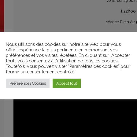
Vendredi 29 Juil
à 22h00
séance Plein Air
Animation sur place 
Nous utilisons des cookies sur notre site web pour vous
offrir l'expérience la plus pertinente en mémorisant vos
préférences et vos visites répétées. En cliquant sur "Accepter
tout", vous consentez à l'utilisation de tous les cookies.
Toutefois, vous pouvez visiter "Paramètres des cookies" pour
fournir un consentement contrôlé.
Préférences Cookies
Accept tout