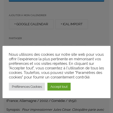
AJOUTER À MON CALENDRIER
+ GOOGLE CALENDAR
+ ICAL IMPORT
PARTAGER
Nous utilisons des cookies sur notre site web pour vous
offrir l'expérience la plus pertinente en mémorisant vos
préférences et vos visites répétées. En cliquant sur
CATÉGORIES
"Accepter tout", vous consentez à l'utilisation de tous les
cookies. Toutefois, vous pouvez visiter "Paramètres des
Passeurs d'images
cookies" pour fournir un consentement contrôlé.
Préférences Cookies
Accept tout
Astérix et Obélix
: Mission Cléopâtre réalisé par Alain Chabat
(France, Allemagne / 2002 / Comédie / 1h52).
Synopsis :
Pour impressionner Jules César, Cléopâtre parie avec