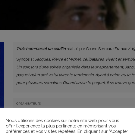
Trois hommes et un couffin
réalisé par Coline Serreau (France / 
Synopsis :
Jacques, Pierre et Michel, célibataires, vivent ensemb
Un soir, lors d’une soirée organisée dans leur appartement, Jacque
paquet qu’un ami va lui livrer le lendemain. Ayant à peine eu le 
pour plusieurs semaines. Quand arrive le paquet, il se trouve que
ORGANISATEURS
Passeurs d’images
Nous utilisons des cookies sur notre site web pour vous
offrir l'expérience la plus pertinente en mémorisant vos
préférences et vos visites répétées. En cliquant sur "Accepter