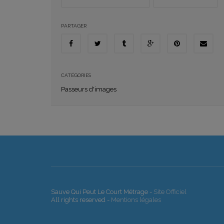
PARTAGER
CATÉGORIES
Passeurs d'images
Sauve Qui Peut Le Court Métrage -
Site Officiel
All rights reserved -
Mentions légales