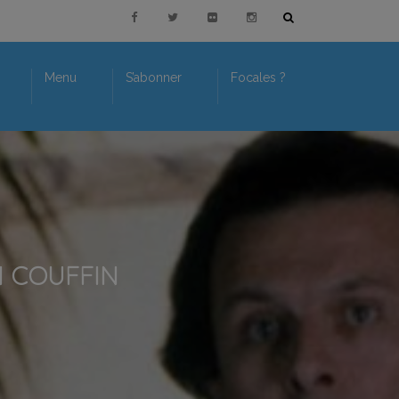
Menu
S’abonner
Focales ?
N COUFFIN